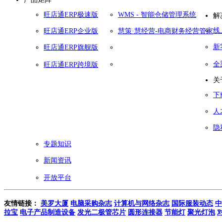
旺店通ERP极速版
WMS - 智能仓储管理系统
解
线
旺店通ERP企业版
慧策·慧经营-电商财务经营管家
新
旺店通ERP旗舰版
全
旺店通ERP跨境版
关
下
人
隐
专题知识
新闻资讯
开放平台
友情链接：
美罗大厦
电脑采购杂志
计算机与网络杂志
国际服装动态
中
拉宝
电子产品制造设备
发光二极管芯片
圆形连接器
节能灯
聚光灯泡