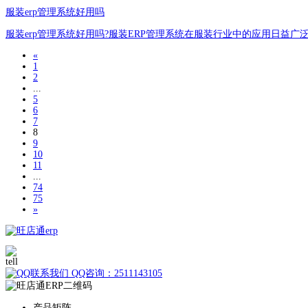
服装erp管理系统好用吗
服装erp管理系统好用吗?服装ERP管理系统在服装行业中的应用日
«
1
2
...
5
6
7
8
9
10
11
...
74
75
»
400-010-1039
QQ咨询：2511143105
产品矩阵