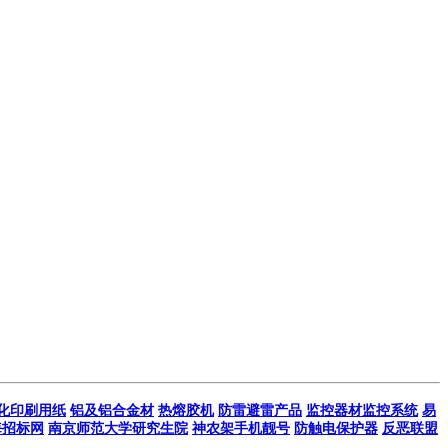
化印刷用纸
铝及铝合金材
热熔胶机
防雷避雷产品
监控器材监控系统
易
海招标网
南京师范大学研究生院
神农架手机靓号
防触电保护器
反恶联盟