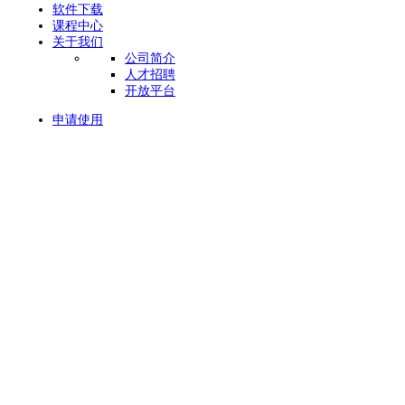
软件下载
课程中心
关于我们
公司简介
人才招聘
开放平台
申请使用
当前位置：
首页
>
服装erp
中大型线上零售企业
云SaaS一体化电商